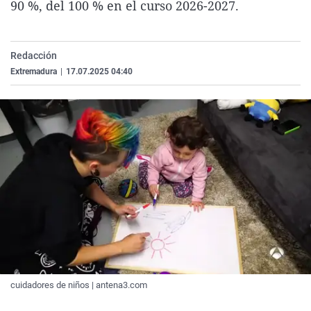
90 %, del 100 % en el curso 2026-2027.
La rosa de los vientos
Caso
Extremadura
Virales
Gente viajera
Retornados
Galicia
Televisión
Redacción
Como el perro y el gat
Equipo de investigaci
La Rioja
Elecciones
Extremadura
|
17.07.2025 04:40
Operación Viuda Negr
Navarra
País Vasco
cuidadores de niños | antena3.com