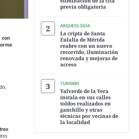
eliminación de la cita
previa obligatoria
ARQUEOLOGÍA
La cripta de Santa
, con
Eulalia de Mérida
nforme
reabre con un nuevo
recorrido, iluminación
renovada y mejoras de
acceso
TURISMO
do,
Valverde de la Vera
instala en sus calles
toldos realizados en
ganchillo y otras
técnicas por vecinas de
la localidad
tres
etro