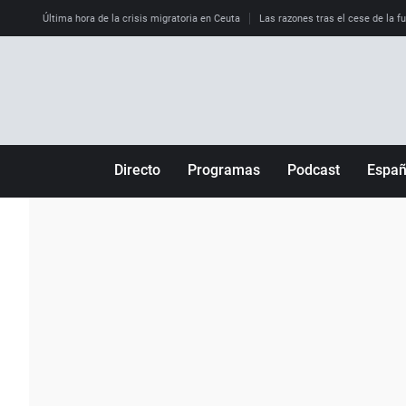
Última hora de la crisis migratoria en Ceuta
Las razones tras el cese de la f
Directo
Programas
Podcast
Espa
Más de uno
Los Perseguidos
Andalucía
Por fin
Malas decisiones
Aragón
Julia en la onda
Expedientes del más allá
Baleares
La brújula
El viaje del Guernica
Cantabria
Radioestadio
Invisibles
Cataluña
Radioestadio noche
Prohibido morirse
Comunidad de M
El colegio invisible
Esto no ha pasado
Comunitat Vale