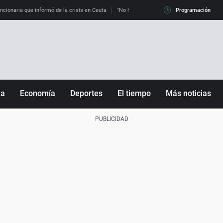
uncionaria que informó de la crisis en Ceuta
"No hay mafias, que no nos engañen": exper
Programación
ña
Economía
Deportes
El tiempo
Más noticias
Fútbol
Sociedad
Baloncesto
Mundo
Tenis
Salud
Motor
Cultura
Ciencia y Tecnología
adrid
Gastronomía
nciana
Medio ambiente