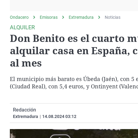
La rosa de los vientos
Caso
Extremadura
Gente viajera
Retornados
Galicia
Ondacero
Emisoras
Extremadura
Noticias
Como el perro y el
Equipo de investigación
La Rioja
ALQUILER
gato
Don Benito es el cuarto 
Operación Viuda
Navarra
Negra
País Vasco
alquilar casa en España, 
al mes
El municipio más barato es Úbeda (Jaén), con 5 
(Ciudad Real), con 5,4 euros, y Ontinyent (Valenc
Redacción
Extremadura
|
14.08.2024 03:12