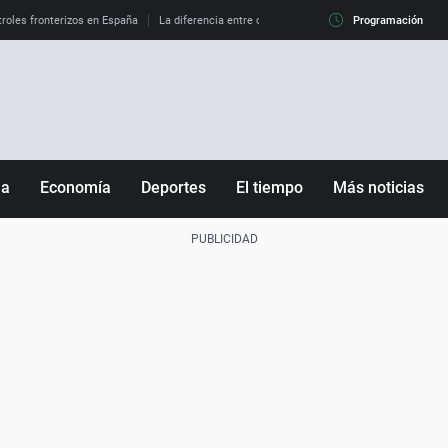
roles fronterizos en España
La diferencia entre observar el eclipse al 99% y al 100%
Programación
ña
Economía
Deportes
El tiempo
Más noticias
Fútbol
Sociedad
Baloncesto
Mundo
Tenis
Salud
Motor
Cultura
Ciencia y Tecnología
adrid
Gastronomía
nciana
Medio ambiente