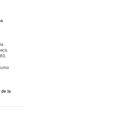
as
ia
ecir,
80,
iurno
 de la