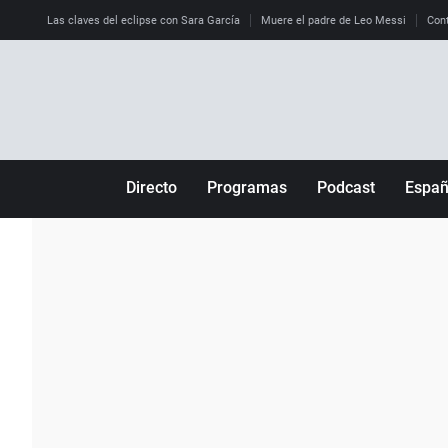
Las claves del eclipse con Sara García
Muere el padre de Leo Messi
Cont
Directo
Programas
Podcast
Espa
Más de uno
Los Perseguidos
Andalucía
Por fin
Malas decisiones
Aragón
Julia en la onda
Expedientes del más allá
Baleares
La brújula
El viaje del Guernica
Cantabria
Radioestadio
Invisibles
Cataluña
Radioestadio noche
Prohibido morirse
Comunidad de M
El colegio invisible
Esto no ha pasado
Comunitat Vale