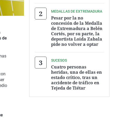
MEDALLAS DE EXTREMADURA
Pesar por la no
concesión de la Medalla
de Extremadura a Belén
a
Cortés, por su parte, la
s de
deportista Loida Zabala
pide no volver a optar
onas
SUCESOS
Cuatro personas
heridas, una de ellas en
con
estado crítico, tras un
ser
accidente de tráfico en
edio
Tejeda de Tiétar
ue