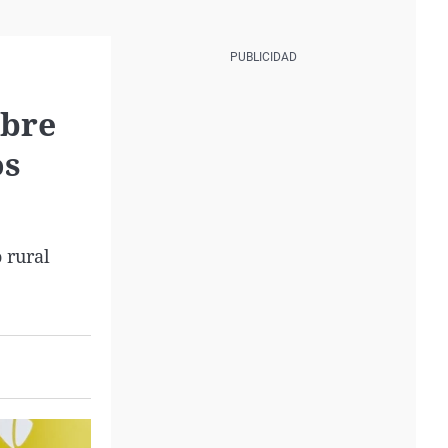
mbre
os
 rural