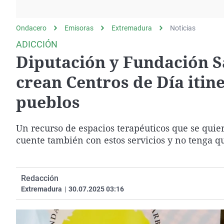
La rosa de los vientos
Caso
Extremadura
Gente viajera
Retornados
Galicia
Ondacero
Emisoras
Extremadura
Noticias
Como el perro y el
Equipo de investigación
La Rioja
ADICCIÓN
gato
Diputación y Fundación 
Operación Viuda
Navarra
Negra
País Vasco
crean Centros de Día itin
pueblos
Un recurso de espacios terapéuticos que se quier
cuente también con estos servicios y no tenga q
Redacción
Extremadura
|
30.07.2025 03:16