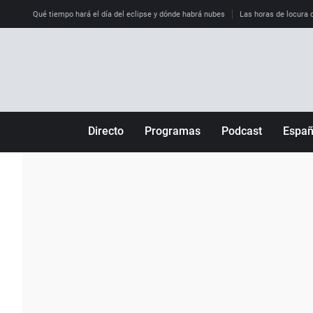
Qué tiempo hará el día del eclipse y dónde habrá nubes
Las horas de locura qu
Directo
Programas
Podcast
Espa
Más de uno
Los Perseguidos
Andalucía
Por fin
Malas decisiones
Aragón
Julia en la onda
Expedientes del más allá
Baleares
La brújula
El viaje del Guernica
Cantabria
Radioestadio
Invisibles
Cataluña
Radioestadio noche
Prohibido morirse
Comunidad de M
El colegio invisible
Esto no ha pasado
Comunitat Vale