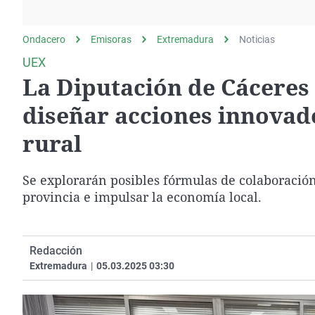
La rosa de los vientos
Caso
Extremadura
Gente viajera
Retornados
Galicia
Ondacero
Emisoras
Extremadura
Noticias
Como el perro y el
Equipo de investigación
La Rioja
UEX
gato
La Diputación de Cáceres
Operación Viuda
Navarra
Negra
País Vasco
diseñar acciones innovado
rural
Se explorarán posibles fórmulas de colaboración
provincia e impulsar la economía local.
Redacción
Extremadura
|
05.03.2025 03:30