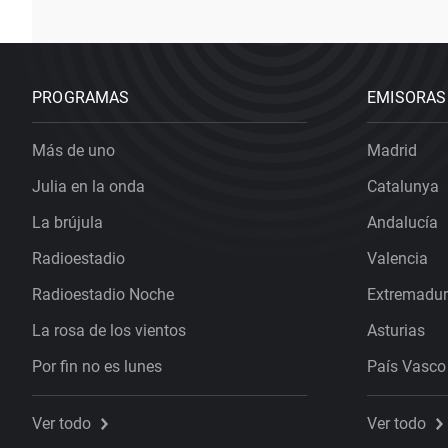
PROGRAMAS
EMISORAS
Más de uno
Madrid
Julia en la onda
Catalunya
La brújula
Andalucía
Radioestadio
Valencia
Radioestadio Noche
Extremadu
La rosa de los vientos
Asturias
Por fin no es lunes
País Vasco
Ver todo
Ver todo