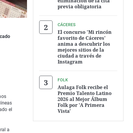
eliminación de la cita
previa obligatoria
CÁCERES
El concurso 'Mi rincón
rcado
favorito de Cáceres'
anima a descubrir los
mejores sitios de la
ciudad a través de
Instagram
FOLK
Aulaga Folk recibe el
Premio Talento Latino
mos
2026 al Mejor Álbum
líneas
Folk por 'A Primera
ado el
Vista'
ral a