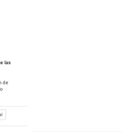
e las
n de
no
al