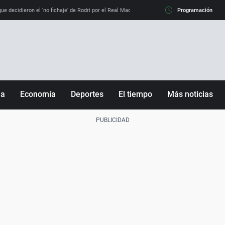
e decidieron el 'no fichaje' de Rodri por el Real Madrid y su 'sí' al Barça
Programación
La llamada de
ña
Economía
Deportes
El tiempo
Más noticias
Fútbol
Sociedad
Baloncesto
Mundo
Tenis
Salud
Motor
Cultura
Ciencia y Tecnología
adrid
Gastronomía
nciana
Medio ambiente