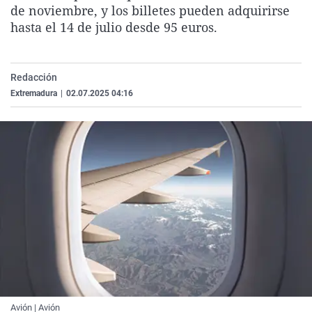
de noviembre, y los billetes pueden adquirirse
La rosa de los vientos
Caso
Extremadura
Virales
hasta el 14 de julio desde 95 euros.
Gente viajera
Retornados
Galicia
Televisión
Como el perro y el gat
Equipo de investigaci
La Rioja
Elecciones
Redacción
Operación Viuda Negr
Navarra
Extremadura
|
02.07.2025 04:16
País Vasco
Avión | Avión