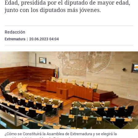
Edad, presidida por el diputado de mayor edad,
La rosa de los vientos
Caso
Extremadura
Virales
junto con los diputados más jóvenes.
Gente viajera
Retornados
Galicia
Televisión
Como el perro y el gat
Equipo de investigaci
La Rioja
Elecciones
Redacción
Operación Viuda Negr
Navarra
Extremadura
|
20.06.2023 04:04
País Vasco
¿Cómo se Constituirá la Asamblea de Extremadura y se elegirá la