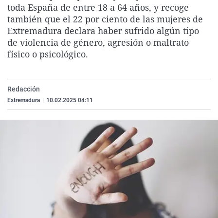
toda España de entre 18 a 64 años, y recoge
La rosa de los vientos
Caso
Extremadura
Virales
también que el 22 por ciento de las mujeres de
Gente viajera
Retornados
Galicia
Televisión
Extremadura declara haber sufrido algún tipo
de violencia de género, agresión o maltrato
Como el perro y el gat
Equipo de investigaci
La Rioja
Elecciones
físico o psicológico.
Operación Viuda Negr
Navarra
País Vasco
Redacción
Extremadura
|
10.02.2025 04:11