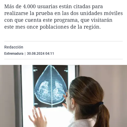
La rosa de los vientos
Caso
Extremadura
Virales
Más de 4.000 usuarias están citadas para
realizarse la prueba en las dos unidades móviles
Gente viajera
Retornados
Galicia
Televisión
con que cuenta este programa, que visitarán
Como el perro y el gat
Equipo de investigaci
La Rioja
Elecciones
este mes once poblaciones de la región.
Operación Viuda Negr
Navarra
País Vasco
Redacción
Extremadura
|
30.08.2024 04:11