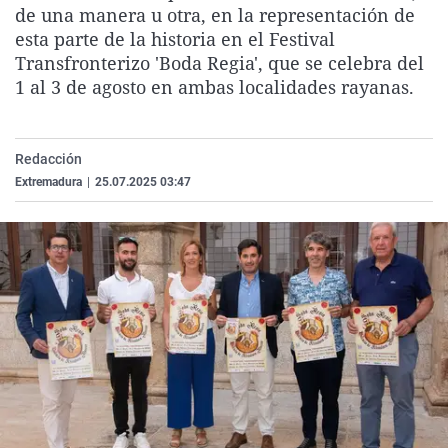
de una manera u otra, en la representación de
La rosa de los vientos
Caso
Extremadura
Virales
esta parte de la historia en el Festival
Gente viajera
Retornados
Galicia
Televisión
Transfronterizo 'Boda Regia', que se celebra del
1 al 3 de agosto en ambas localidades rayanas.
Como el perro y el gat
Equipo de investigaci
La Rioja
Elecciones
Operación Viuda Negr
Navarra
País Vasco
Redacción
Extremadura
|
25.07.2025 03:47