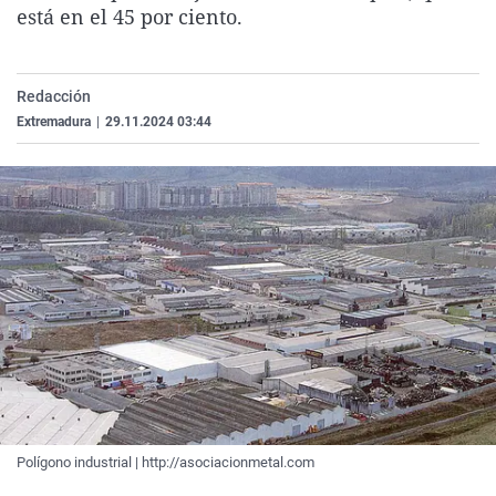
está en el 45 por ciento.
La rosa de los vientos
Caso
Extremadura
Virales
Gente viajera
Retornados
Galicia
Televisión
Como el perro y el gat
Equipo de investigaci
La Rioja
Elecciones
Redacción
Extremadura
|
29.11.2024 03:44
Operación Viuda Negr
Navarra
País Vasco
Polígono industrial | http://asociacionmetal.com