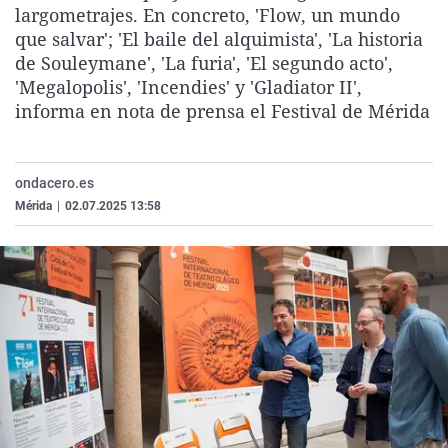
largometrajes. En concreto, 'Flow, un mundo
La rosa de los vientos
Caso
Extremadura
Virales
que salvar'; 'El baile del alquimista', 'La historia
Gente viajera
Retornados
Galicia
Televisión
de Souleymane', 'La furia', 'El segundo acto',
'Megalopolis', 'Incendies' y 'Gladiator II',
Como el perro y el gat
Equipo de investigaci
La Rioja
Elecciones
informa en nota de prensa el Festival de Mérida
Operación Viuda Negr
Navarra
País Vasco
ondacero.es
Mérida
|
02.07.2025 13:58