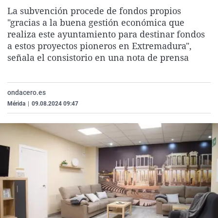
La rosa de los vientos
Caso
Extremadura
Virales
La subvención procede de fondos propios
"gracias a la buena gestión económica que
Gente viajera
Retornados
Galicia
Televisión
realiza este ayuntamiento para destinar fondos
Como el perro y el gat
Equipo de investigaci
La Rioja
Elecciones
a estos proyectos pioneros en Extremadura",
señala el consistorio en una nota de prensa
Operación Viuda Negr
Navarra
País Vasco
ondacero.es
Mérida
|
09.08.2024 09:47