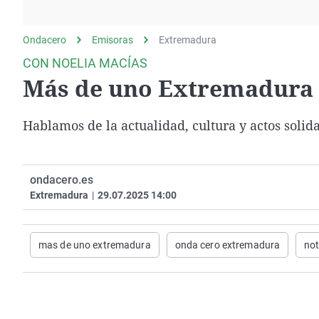
La rosa de los vientos
Caso
Extremadura
Gente viajera
Retornados
Galicia
Ondacero
Emisoras
Extremadura
Como el perro y el
Equipo de investigación
La Rioja
CON NOELIA MACÍAS
gato
Más de uno Extremadura (
Operación Viuda
Navarra
Negra
País Vasco
Hablamos de la actualidad, cultura y actos soli
ondacero.es
Extremadura
|
29.07.2025 14:00
mas de uno extremadura
onda cero extremadura
not