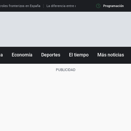
roles fronterizos en España
La diferencia entre observar el eclipse al 99% y al 100%
Programación
ña
Economía
Deportes
El tiempo
Más noticias
Fútbol
Sociedad
Baloncesto
Mundo
Tenis
Salud
Motor
Cultura
Ciencia y Tecnología
adrid
Gastronomía
nciana
Medio ambiente