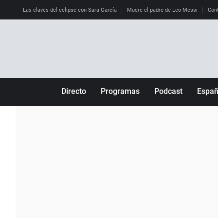
Las claves del eclipse con Sara García
Muere el padre de Leo Messi
Cont
Directo
Programas
Podcast
Espa
Más de uno
Los Perseguidos
Andalucía
Por fin
Malas decisiones
Aragón
Julia en la onda
Expedientes del más allá
Baleares
La brújula
El viaje del Guernica
Cantabria
Radioestadio
Invisibles
Cataluña
Radioestadio noche
Prohibido morirse
Comunidad de M
El colegio invisible
Esto no ha pasado
Comunitat Vale