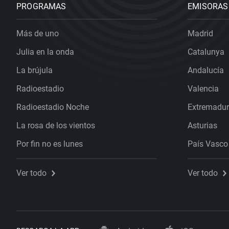
PROGRAMAS
EMISORAS
Más de uno
Madrid
Julia en la onda
Catalunya
La brújula
Andalucía
Radioestadio
Valencia
Radioestadio Noche
Extremadu
La rosa de los vientos
Asturias
Por fin no es lunes
País Vasco
Ver todo
Ver todo