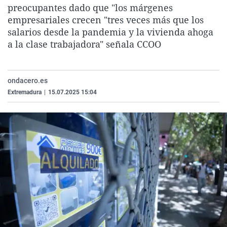
preocupantes dado que "los márgenes
La rosa de los vientos
Caso
Extremadura
Virales
empresariales crecen "tres veces más que los
Gente viajera
Retornados
Galicia
Televisión
salarios desde la pandemia y la vivienda ahoga
a la clase trabajadora" señala CCOO
Como el perro y el gat
Equipo de investigaci
La Rioja
Elecciones
Operación Viuda Negr
Navarra
País Vasco
ondacero.es
Extremadura
|
15.07.2025 15:04