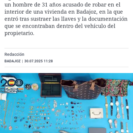
un hombre de 31 años acusado de robar en el
La rosa de los vientos
Caso
Extremadura
Virales
interior de una vivienda en Badajoz, en la que
Gente viajera
Retornados
Galicia
Televisión
entró tras sustraer las llaves y la documentación
que se encontraban dentro del vehículo del
Como el perro y el gat
Equipo de investigaci
La Rioja
Elecciones
propietario.
Operación Viuda Negr
Navarra
País Vasco
Redacción
BADAJOZ
|
30.07.2025 11:28