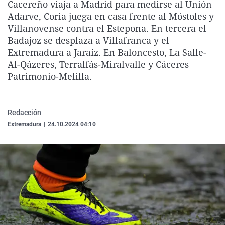
Cacereño viaja a Madrid para medirse al Unión
La rosa de los vientos
Caso
Extremadura
Virales
Adarve, Coria juega en casa frente al Móstoles y
Gente viajera
Retornados
Galicia
Televisión
Villanovense contra el Estepona. En tercera el
Badajoz se desplaza a Villafranca y el
Como el perro y el gat
Equipo de investigaci
La Rioja
Elecciones
Extremadura a Jaraíz. En Baloncesto, La Salle-
Operación Viuda Negr
Navarra
Al-Qázeres, Terralfás-Miralvalle y Cáceres
Patrimonio-Melilla.
País Vasco
Redacción
Extremadura
|
24.10.2024 04:10