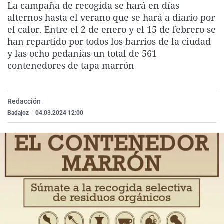
La campaña de recogida se hará en días
La rosa de los vientos
Caso
Extremadura
Virales
alternos hasta el verano que se hará a diario por
Gente viajera
Retornados
Galicia
Televisión
el calor. Entre el 2 de enero y el 15 de febrero se
han repartido por todos los barrios de la ciudad
Como el perro y el gat
Equipo de investigaci
La Rioja
Elecciones
y las ocho pedanías un total de 561
Operación Viuda Negr
Navarra
contenedores de tapa marrón
País Vasco
Redacción
Badajoz
|
04.03.2024 12:00