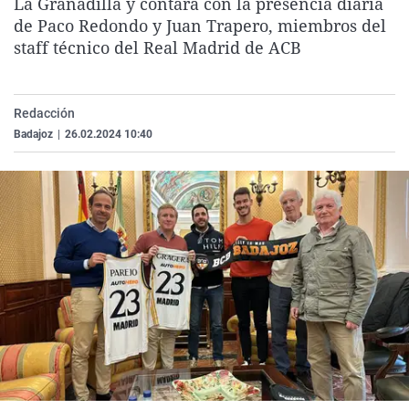
La Granadilla y contará con la presencia diaria
La rosa de los vientos
Caso
Extremadura
Virales
de Paco Redondo y Juan Trapero, miembros del
staff técnico del Real Madrid de ACB
Gente viajera
Retornados
Galicia
Televisión
Como el perro y el gat
Equipo de investigaci
La Rioja
Elecciones
Operación Viuda Negr
Navarra
Redacción
Badajoz
|
26.02.2024 10:40
País Vasco