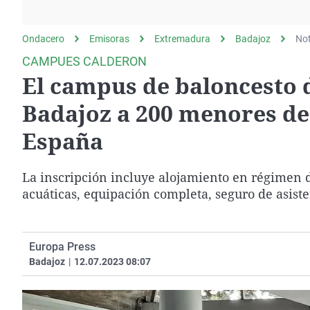
La rosa de los vientos
Caso
Extremadura
Gente viajera
Retornados
Galicia
Ondacero
Emisoras
Extremadura
Badajoz
Not
Como el perro y el
Equipo de investigación
La Rioja
CAMPUES CALDERON
gato
El campus de baloncesto 
Operación Viuda
Navarra
Negra
País Vasco
Badajoz a 200 menores de
España
La inscripción incluye alojamiento en régimen d
acuáticas, equipación completa, seguro de asiste
Europa Press
Badajoz
|
12.07.2023 08:07