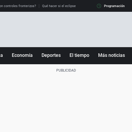
on controles fronterizos?
Qué hacer si el eclipse me pilla conduciendo
Programación
Qué tiempo 
ña
Economía
Deportes
El tiempo
Más noticias
Fútbol
Sociedad
Baloncesto
Mundo
Tenis
Salud
Motor
Cultura
Ciencia y Tecnología
adrid
Gastronomía
nciana
Medio ambiente