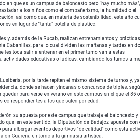
dido en que es un campus de baloncesto pero "hay mucho más"
trasladar a los niños como el compañerismo, la humildad o el
ducación, así como que, en materia de sostenibilidad, este año c
nes en lugar de "tanta" botella de plástico.
ales y, además de la Rucab, realizan entrenamientos y prácticas
ia Cabanillas, para lo cual dividen las mañanas y tardes en d
 les toca salir a entrenar en el primer turno van a estas
ina, actividades educativas o lúdicas, cambiando los turnos a m
usiberia, por la tarde repiten el mismo sistema de turnos y, ya
esidencia, donde se hacen yincanas o concursos de triples, seg
n quedar para verse en verano en este campus en el que el 85 
las correspondientes a los que salen por edad.
derón su apuesta por este campus que trabaja el baloncesto y
o que, en este sentido, la Diputación de Badajoz apuesta con 
para albergar eventos deportivos "de calidad" como esta activ
á en Guareña en torno a la gimnasia artística.