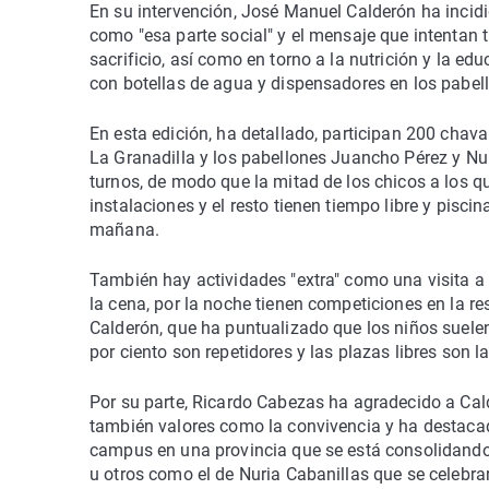
En su intervención, José Manuel Calderón ha inci
como "esa parte social" y el mensaje que intentan 
sacrificio, así como en torno a la nutrición y la e
con botellas de agua y dispensadores en los pabello
En esta edición, ha detallado, participan 200 chav
La Granadilla y los pabellones Juancho Pérez y Nur
turnos, de modo que la mitad de los chicos a los que
instalaciones y el resto tienen tiempo libre y pisc
mañana.
También hay actividades "extra" como una visita a L
la cena, por la noche tienen competiciones en la r
Calderón, que ha puntualizado que los niños suele
por ciento son repetidores y las plazas libres son 
Por su parte, Ricardo Cabezas ha agradecido a Cal
también valores como la convivencia y ha destacad
campus en una provincia que se está consolidando 
u otros como el de Nuria Cabanillas que se celebrar