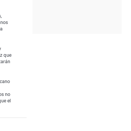
,
anos
da
y
ez que
tarán
rcano
os no
que el