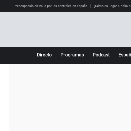
Preocupación en Italia por los controles en España
¿Cómo es llegar a Italia c
Directo
Programas
Podcast
Espa
Más de uno
Los Perseguidos
Andalucía
Por fin
Malas decisiones
Aragón
Julia en la onda
Expedientes del más allá
Baleares
La brújula
El viaje del Guernica
Cantabria
Radioestadio
Invisibles
Cataluña
Radioestadio noche
Prohibido morirse
Comunidad de M
El colegio invisible
Esto no ha pasado
Comunitat Vale