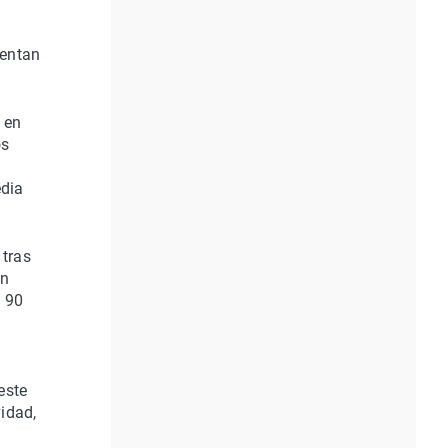
,
uentan
 en
os
edia
 tras
ún
o 90
este
idad,