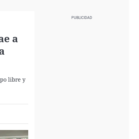
ae a
a
po libre y