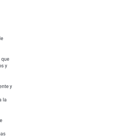
de
o que
os y
ente y
a la
e
sas