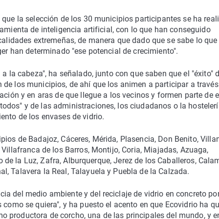
 que la selección de los 30 municipios participantes se ha real
amienta de inteligencia artificial, con lo que han conseguido
localidades extremeñas, de manera que dado que se sabe lo que
ger han determinado "ese potencial de crecimiento".
 a la cabeza", ha señalado, junto con que saben que el "éxito" d
de los municipios, de ahí que los animen a participar a través
ación y en aras de que llegue a los vecinos y formen parte de 
dos" y de las administraciones, los ciudadanos o la hostelerí
ento de los envases de vidrio.
pios de Badajoz, Cáceres, Mérida, Plasencia, Don Benito, Vill
Villafranca de los Barros, Montijo, Coria, Miajadas, Azuaga,
oyo de la Luz, Zafra, Alburquerque, Jerez de los Caballeros, Cala
, Talavera la Real, Talayuela y Puebla de la Calzada.
a del medio ambiente y del reciclaje de vidrio en concreto por
s como se quiera", y ha puesto el acento en que Ecovidrio ha q
 productora de corcho, una de las principales del mundo, y en