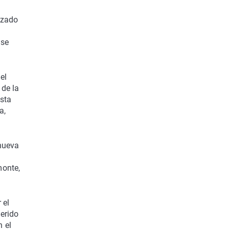
izado
 se
el
 de la
esta
a,
anueva
monte,
 el
uerido
 el