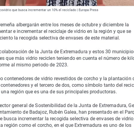
ovidrio que busca incrementar un 10% el reciclado | Europa Press
emeña albergarán entre los meses de octubre y diciembre la
ntar e incrementar el reciclaje de vidrio en la región y que se
iento la recogida selectiva de envases de este material.
laboración de la Junta de Extremadura y estos 30 municipio
es que más vidrio reciclen teniendo en cuenta el número de kil
forme al mismo periodo de 2023.
co contenedores de vidrio revestidos de corcho y la plantación 
contenedores y el tercero de dos, como símbolo tanto del recic
n una región que es una de sus principales productoras.
rector general de Sostenibilidad de la Junta de Extremadura, 
untamiento de Badajoz, Rubén Galea, han presentado en el Par
 busca incrementar la recogida selectiva de envases de vidrio,
la región como el corcho, en el que Extremadura es uno de los