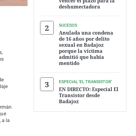
vencer el plazo para la
deshumectadora
SUCESOS
Anulada una condena
de 16 años por delito
sexual en Badajoz
porque la víctima
s,
admitió que había
os
mentido
de
ESPECIAL 'EL TRANSISTOR'
laje
EN DIRECTO: Especial El
Transistor desde
Badajoz
Germán
que
 a la