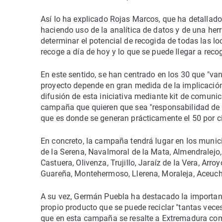
Así lo ha explicado Rojas Marcos, que ha detallado
haciendo uso de la analítica de datos y de una herr
determinar el potencial de recogida de todas las 
recoge a día de hoy y lo que se puede llegar a reco
En este sentido, se han centrado en los 30 que "van
proyecto depende en gran medida de la implicación 
difusión de esta iniciativa mediante kit de comunic
campaña que quieren que sea "responsabilidad de to
que es donde se generan prácticamente el 50 por ci
En concreto, la campaña tendrá lugar en los munici
de la Serena, Navalmoral de la Mata, Almendralejo, 
Castuera, Olivenza, Trujillo, Jaraíz de la Vera, Arr
Guareña, Montehermoso, Llerena, Moraleja, Aceuchal
A su vez, Germán Puebla ha destacado la importanci
propio producto que se puede reciclar "tantas vece
que en esta campaña se resalte a Extremadura como