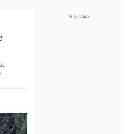
e
la
.