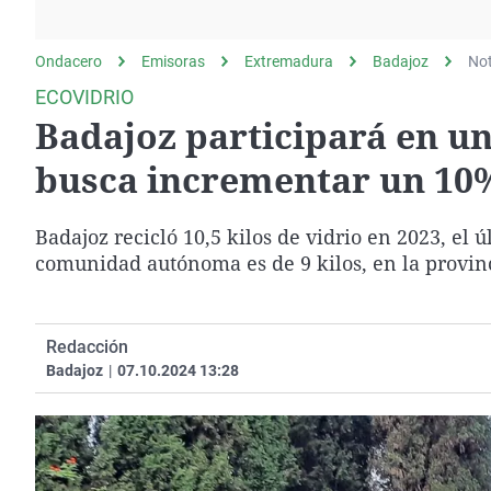
La rosa de los vientos
Caso
Extremadura
Gente viajera
Retornados
Galicia
Ondacero
Emisoras
Extremadura
Badajoz
Not
Como el perro y el
Equipo de investigación
La Rioja
ECOVIDRIO
gato
Badajoz participará en u
Operación Viuda
Navarra
Negra
País Vasco
busca incrementar un 10% 
Badajoz recicló 10,5 kilos de vidrio en 2023, el
comunidad autónoma es de 9 kilos, en la provinci
Redacción
Badajoz
|
07.10.2024 13:28