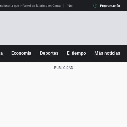
uncionaria que informó de la crisis en Ceuta
"No hay mafias, que no nos engañen": exper
Programación
ña
Economía
Deportes
El tiempo
Más noticias
Fútbol
Sociedad
Baloncesto
Mundo
Tenis
Salud
Motor
Cultura
Ciencia y Tecnología
adrid
Gastronomía
nciana
Medio ambiente