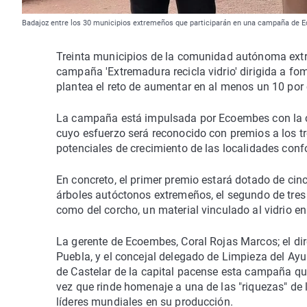
Badajoz entre los 30 municipios extremeños que participarán en una campaña de Ec
Treinta municipios de la comunidad autónoma extr
campaña 'Extremadura recicla vidrio' dirigida a fome
plantea el reto de aumentar en al menos un 10 por c
La campaña está impulsada por Ecoembes con la co
cuyo esfuerzo será reconocido con premios a los tr
potenciales de crecimiento de las localidades con
En concreto, el primer premio estará dotado de cin
árboles autóctonos extremeños, el segundo de tres 
como del corcho, un material vinculado al vidrio e
La gerente de Ecoembes, Coral Rojas Marcos; el di
Puebla, y el concejal delegado de Limpieza del Ay
de Castelar de la capital pacense esta campaña que
vez que rinde homenaje a una de las "riquezas" de 
líderes mundiales en su producción.