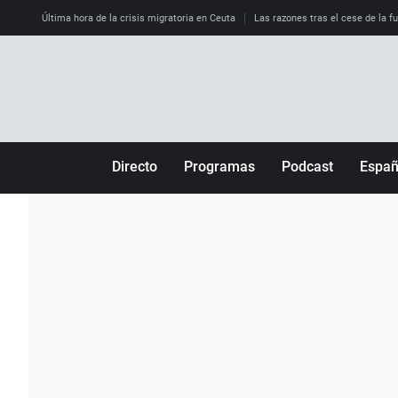
Última hora de la crisis migratoria en Ceuta
Las razones tras el cese de la f
Directo
Programas
Podcast
Espa
Más de uno
Los Perseguidos
Andalucía
Por fin
Malas decisiones
Aragón
Julia en la onda
Expedientes del más allá
Baleares
La brújula
El viaje del Guernica
Cantabria
Radioestadio
Invisibles
Cataluña
Radioestadio noche
Prohibido morirse
Comunidad de M
El colegio invisible
Esto no ha pasado
Comunitat Vale