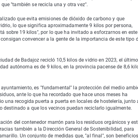
y que "también se recicla una y otra vez".
tualizado que evita emisiones de dióxido de carbono y que
drio, lo que significa aproximadamente 9 kilos por persona,
tá sobre 19 kilos", por lo que ha invitado a esforzarnos en este
 consigan convencer a la gente de la importancia de este tipo 
udad de Badajoz recicló 10,5 kilos de vidrio en 2023, el últim
dad autónoma es de 9 kilos, en la provincia pacense de 8,6 kil
l ayuntamiento, es "fundamental" la protección del medio ambi
residuos, ante lo que ha recordado que hace unos meses ha
o una recogida puerta a puerta en locales de hostelería, junto 
 destinado a que los vecinos puedan reciclarlo igualmente.
ción del contenedor marrón para los residuos orgánicos y est
cias también a la Dirección General de Sostenibilidad, para
marillo. Un conjunto de medidas que, "al final", son beneficio