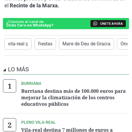
el
Recinte de la Marxa.
¿Conoces el canal de
ÚNETE AHORA
Onda Cero en WhatsApp?
vila-real ç
fiestas
Mare de Deu de Gracia
Onda 
LO MÁS
BURRIANA
Burriana destina más de 100.000 euros para
mejorar la climatización de los centros
educativos públicos
PLENO VILA-REAL
Vila-real destina 7 millones de euros a