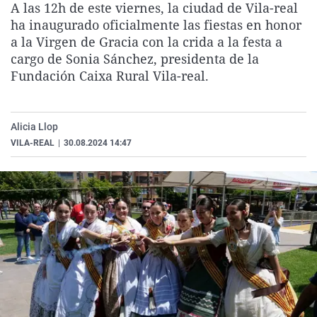
A las 12h de este viernes, la ciudad de Vila-real
La rosa de los vientos
Caso
Extremadura
Virales
ha inaugurado oficialmente las fiestas en honor
Gente viajera
Retornados
Galicia
Televisión
a la Virgen de Gracia con la crida a la festa a
cargo de Sonia Sánchez, presidenta de la
Como el perro y el gat
Equipo de investigaci
La Rioja
Elecciones
Fundación Caixa Rural Vila-real.
Operación Viuda Negr
Navarra
País Vasco
Alicia Llop
VILA-REAL
|
30.08.2024 14:47