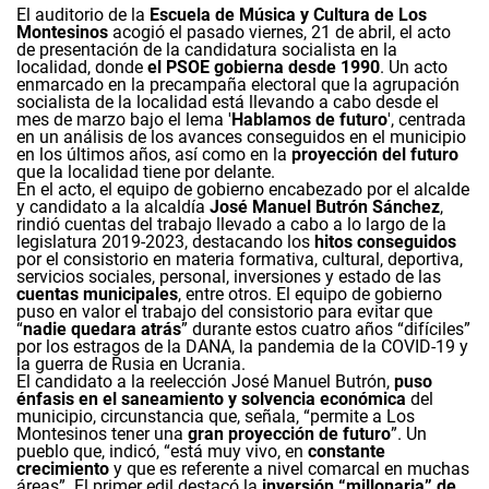
El auditorio de la
Escuela de Música y Cultura de Los
Montesinos
acogió el pasado viernes, 21 de abril, el acto
de presentación de la candidatura socialista en la
localidad, donde
el PSOE gobierna desde 1990
. Un acto
enmarcado en la precampaña electoral que la agrupación
socialista de la localidad está llevando a cabo desde el
mes de marzo bajo el lema '
Hablamos de futuro
', centrada
en un análisis de los avances conseguidos en el municipio
en los últimos años, así como en la
proyección del futuro
que la localidad tiene por delante.
En el acto, el equipo de gobierno encabezado por el alcalde
y candidato a la alcaldía
José Manuel Butrón Sánchez
,
rindió cuentas del trabajo llevado a cabo a lo largo de la
legislatura 2019-2023, destacando los
hitos conseguidos
por el consistorio en materia formativa, cultural, deportiva,
servicios sociales, personal, inversiones y estado de las
cuentas municipales
, entre otros. El equipo de gobierno
puso en valor el trabajo del consistorio para evitar que
“
nadie quedara atrás
” durante estos cuatro años “difíciles”
por los estragos de la DANA, la pandemia de la COVID-19 y
la guerra de Rusia en Ucrania.
El candidato a la reelección José Manuel Butrón,
puso
énfasis en el saneamiento y solvencia económica
del
municipio, circunstancia que, señala, “permite a Los
Montesinos tener una
gran proyección de futuro
”. Un
pueblo que, indicó, “está muy vivo, en
constante
crecimiento
y que es referente a nivel comarcal en muchas
áreas”. El primer edil destacó la
inversión “millonaria” de