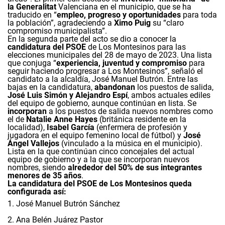
la Generalitat
Valenciana en el municipio, que se ha
traducido en “
empleo, progreso y oportunidades
para toda
la población”, agradeciendo a
Ximo Puig
su “claro
compromiso municipalista”.
En la segunda parte del acto se dio a conocer la
candidatura del PSOE
de Los Montesinos para las
elecciones municipales del 28 de mayo de 2023. Una lista
que conjuga “
experiencia, juventud y compromiso
para
seguir haciendo progresar a Los Montesinos”, señaló el
candidato a la alcaldía, José Manuel Butrón. Entre las
bajas en la candidatura,
abandonan
los puestos de salida,
José Luis Simón y Alejandro Espí
, ambos actuales ediles
del equipo de gobierno, aunque continúan en lista. Se
incorporan
a los puestos de salida nuevos nombres como
el de
Natalie Anne Hayes
(británica residente en la
localidad),
Isabel García
(enfermera de profesión y
jugadora en el equipo femenino local de fútbol) y
José
Ángel Vallejos
(vinculado a la música en el municipio).
Lista en la que continúan cinco concejales del actual
equipo de gobierno y a la que se incorporan nuevos
nombres, siendo
alrededor del 50% de sus integrantes
menores de 35 años
.
La candidatura del PSOE de Los Montesinos queda
configurada así:
1.
José Manuel Butrón Sánchez
2.
Ana Belén Juárez Pastor