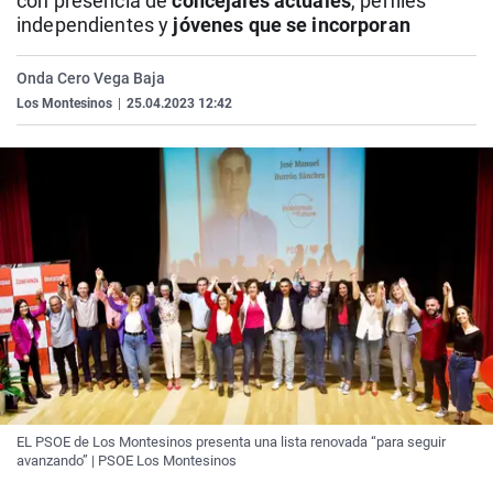
con presencia de
concejales actuales
, perfiles
La rosa de los vientos
Caso
Extremadura
Virales
independientes y
jóvenes que se incorporan
Gente viajera
Retornados
Galicia
Televisión
Onda Cero Vega Baja
Como el perro y el gat
Equipo de investigaci
La Rioja
Elecciones
Los Montesinos
|
25.04.2023 12:42
Operación Viuda Negr
Navarra
País Vasco
EL PSOE de Los Montesinos presenta una lista renovada “para seguir
avanzando” | PSOE Los Montesinos