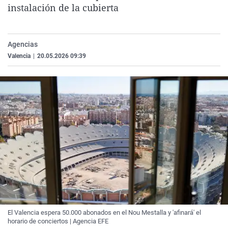
instalación de la cubierta
La rosa de los vientos
Caso
Extremadura
Virales
Gente viajera
Retornados
Galicia
Televisión
Como el perro y el gat
Equipo de investigaci
La Rioja
Elecciones
Agencias
Valencia
|
20.05.2026 09:39
Operación Viuda Negr
Navarra
País Vasco
El Valencia espera 50.000 abonados en el Nou Mestalla y 'afinará' el
horario de conciertos | Agencia EFE