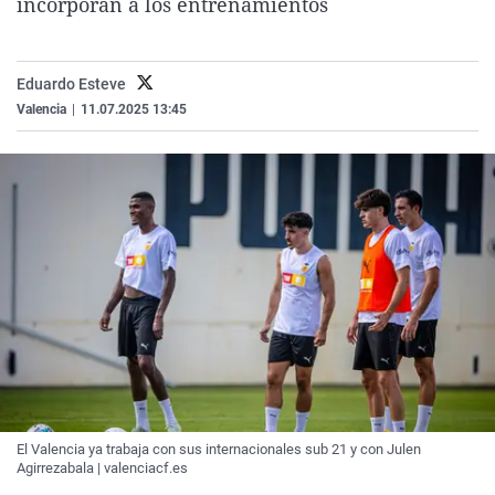
incorporan a los entrenamientos
La rosa de los vientos
Caso
Extremadura
Virales
Gente viajera
Retornados
Galicia
Televisión
Eduardo Esteve
Como el perro y el gat
Equipo de investigaci
La Rioja
Elecciones
Valencia
|
11.07.2025 13:45
Operación Viuda Negr
Navarra
País Vasco
El Valencia ya trabaja con sus internacionales sub 21 y con Julen
Agirrezabala | valenciacf.es