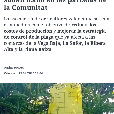
La rosa de los vientos
Caso
Extremadura
Virales
la Comunitat
Gente viajera
Retornados
Galicia
Televisión
La asociación de agricultores valenciana solicita
Como el perro y el gat
Equipo de investigaci
La Rioja
Elecciones
esta medida con el objetivo de
reducir los
costes de producción
y
mejorar la estrategia
Operación Viuda Negr
Navarra
de control de la plaga
que ya afecta a las
País Vasco
comarcas de la
Vega Baja
,
La Safor
,
la Ribera
Alta
y
la Plana Baixa
ondacero.es
València
|
13.08.2024 12:04