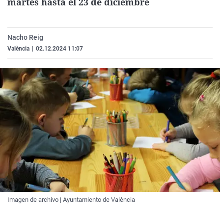
martes hasta el 23 de diciembre
La rosa de los vientos
Caso
Extremadura
Virales
Gente viajera
Retornados
Galicia
Televisión
Nacho Reig
Como el perro y el gat
Equipo de investigaci
La Rioja
Elecciones
València
|
02.12.2024 11:07
Operación Viuda Negr
Navarra
País Vasco
Imagen de archivo | Ayuntamiento de València