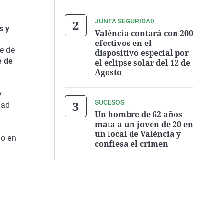
JUNTA SEGURIDAD
s y
València contará con 200
efectivos en el
e de
dispositivo especial por
e de
el eclipse solar del 12 de
Agosto
y
SUCESOS
dad
Un hombre de 62 años
mata a un joven de 20 en
un local de València y
lo en
confiesa el crimen
a