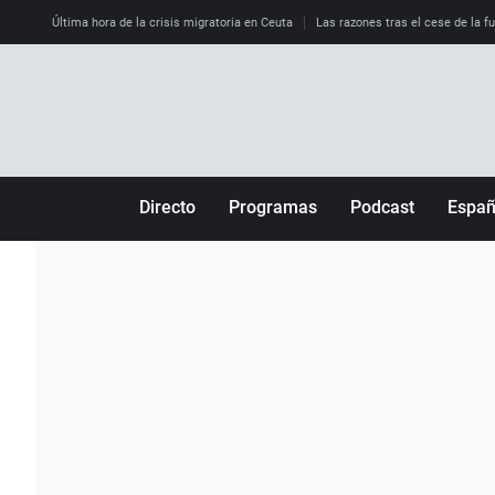
Última hora de la crisis migratoria en Ceuta
Las razones tras el cese de la f
Directo
Programas
Podcast
Espa
Más de uno
Los Perseguidos
Andalucía
Por fin
Malas decisiones
Aragón
Julia en la onda
Expedientes del más allá
Baleares
La brújula
El viaje del Guernica
Cantabria
Radioestadio
Invisibles
Cataluña
Radioestadio noche
Prohibido morirse
Comunidad de M
El colegio invisible
Esto no ha pasado
Comunitat Vale