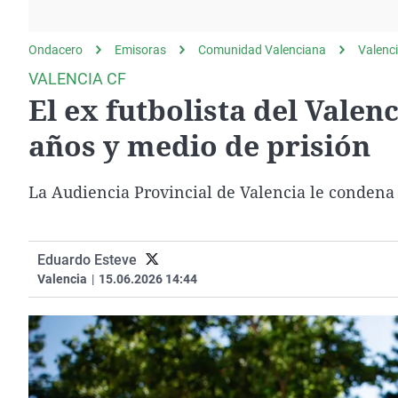
La rosa de los vientos
Caso
Extremadura
Gente viajera
Retornados
Galicia
Ondacero
Emisoras
Comunidad Valenciana
Valenc
Como el perro y el
Equipo de investigación
La Rioja
VALENCIA CF
gato
El ex futbolista del Vale
Operación Viuda
Navarra
Negra
País Vasco
años y medio de prisión
La Audiencia Provincial de Valencia le condena 
Eduardo Esteve
Valencia
|
15.06.2026 14:44