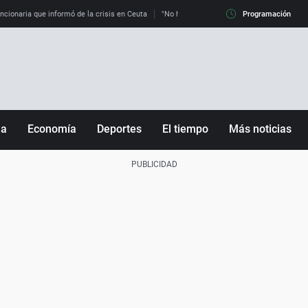
uncionaria que informó de la crisis en Ceuta
"No hay mafias, que no nos engañen": exper
Programación
ña
Economía
Deportes
El tiempo
Más noticias
Fútbol
Sociedad
Baloncesto
Mundo
Tenis
Salud
Motor
Cultura
Ciencia y Tecnología
adrid
Gastronomía
nciana
Medio ambiente