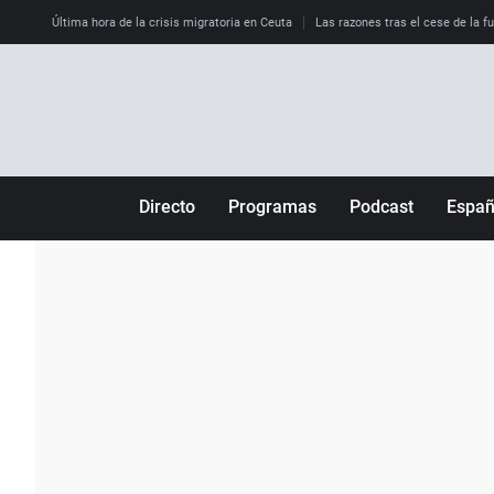
Última hora de la crisis migratoria en Ceuta
Las razones tras el cese de la f
Directo
Programas
Podcast
Espa
Más de uno
Los Perseguidos
Andalucía
Por fin
Malas decisiones
Aragón
Julia en la onda
Expedientes del más allá
Baleares
La brújula
El viaje del Guernica
Cantabria
Radioestadio
Invisibles
Cataluña
Radioestadio noche
Prohibido morirse
Comunidad de M
El colegio invisible
Esto no ha pasado
Comunitat Vale