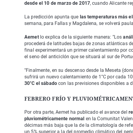
desde el 10 de marzo de 2017
, cuando Alicante re
La predicción apunta que
las temperaturas más el
semana, para Fallas y Magdalena, se volverá paula
Aemet
lo explica de la siguiente manera: "Los
anál
procederá de latitudes bajas de zonas atlánticas del 
final experimentará un primer calentamiento por c
el seno del anticiclón que se situará al sur de Portu
"Finalmente, en su descenso desde la Meseta (donde
sufrirá un nuevo calentamiento de 1°C por cada 1
30°C el sábado
con las previsiones disponibles a d
FEBRERO FRÍO Y PLUVIOMÉTRICAME
Por otra parte, Aemet ha publicado el avance del
r
pluviométricamente normal
en la Comunitat Valenc
décimas más baja que la de la climatología de refe
un 5% superior a la del promedio climático del per