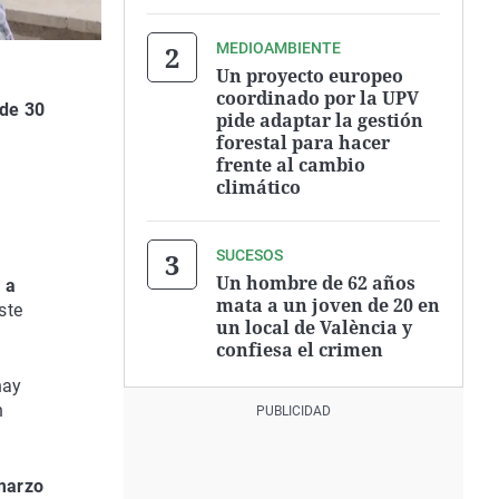
MEDIOAMBIENTE
Un proyecto europeo
coordinado por la UPV
de 30
pide adaptar la gestión
forestal para hacer
frente al cambio
climático
a
SUCESOS
Un hombre de 62 años
 a
mata a un joven de 20 en
ste
un local de València y
confiesa el crimen
hay
n
 marzo