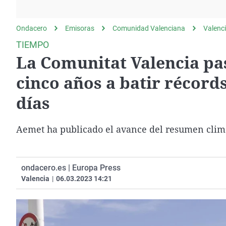
La rosa de los vientos
Caso
Extremadura
Gente viajera
Retornados
Galicia
Ondacero
Emisoras
Comunidad Valenciana
Valenc
Como el perro y el
Equipo de investigación
La Rioja
TIEMPO
gato
La Comunitat Valencia pas
Operación Viuda
Navarra
Negra
País Vasco
cinco años a batir récord
días
Aemet ha publicado el avance del resumen climá
ondacero.es | Europa Press
Valencia
|
06.03.2023 14:21