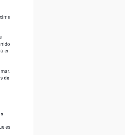
óxima
e
rrido
rá en
 mar,
ás de
 y
ue es