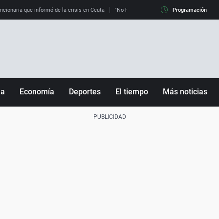
uncionaria que informó de la crisis en Ceuta
"No hay mafias, que no nos engañen": exper
Programación
ña
Economía
Deportes
El tiempo
Más noticias
Fútbol
Sociedad
Baloncesto
Mundo
Tenis
Salud
Motor
Cultura
Ciencia y Tecnología
adrid
Gastronomía
nciana
Medio ambiente