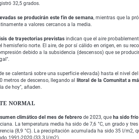
gistró 32,5 grados.
evadas se producirán este fin de semana
, mientras que la pr
tinamente a valores cercanos a la media.
isis de trayectorias previstas
indican que el aire probablement
hemisferio norte. El aire, de por sí cálido en origen, en su reco
ompresión debido a la subsidencia (descensos) que se produci
gal".
 se calentará sobre una superficie elevada) hasta el nivel del
00 metros de descenso, llegando al
litoral de la Comunitat a m
ía de hoy", añaden.
NTE NORMAL
esumen climático del mes de febrero
de 2023, que
ha sido frío
iana. La temperatura media ha sido de 7,6 °C, un grado y tres
rencia (8,9 °C). La precipitación acumulada ha sido 35 l/m2, q
iodo 1991-2020 (33.3 l/m2).