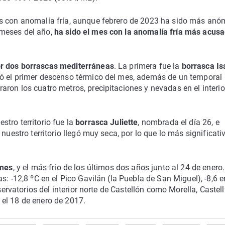
es con anomalía fría, aunque febrero de 2023 ha sido más anó
 meses del año,
ha sido el mes con la anomalía fría más acus
r dos borrascas mediterráneas
. La primera fue la
borrasca Is
có el primer descenso térmico del mes, además de un temporal
ron los cuatro metros, precipitaciones y nevadas en el interio
tro territorio fue la
borrasca Juliette
, nombrada el día 26, e
nuestro territorio llegó muy seca, por lo que lo más significati
 mes
, y el más frío de los últimos dos años junto al 24 de enero.
s: -12,8 ºC en el Pico Gavilán (la Puebla de San Miguel), -8,6 e
servatorios del interior norte de Castellón como Morella, Castell
el 18 de enero de 2017.