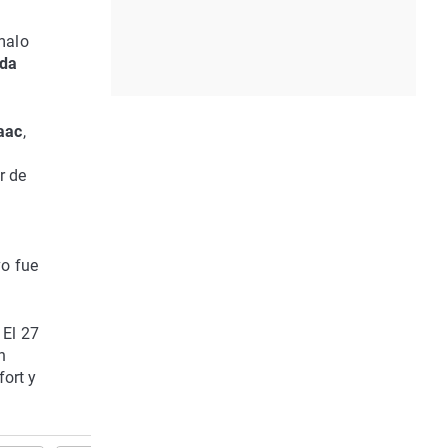
malo
ada
aac
,
r de
vo fue
 El 27
n
fort y