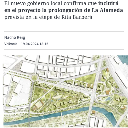
El nuevo gobierno local confirma que
incluirá
La rosa de los vientos
Caso
Extremadura
Virales
en el proyecto la prolongación de La Alameda
Gente viajera
Retornados
Galicia
Televisión
prevista en la etapa de Rita Barberá
Como el perro y el gat
Equipo de investigaci
La Rioja
Elecciones
Operación Viuda Negr
Navarra
Nacho Reig
València
|
19.04.2024 13:12
País Vasco