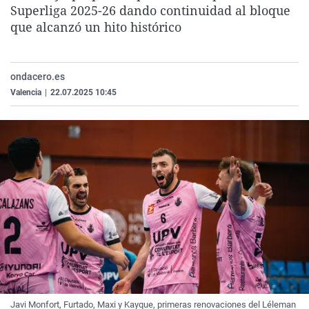
Superliga 2025-26 dando continuidad al bloque
La rosa de los vientos
Caso
Extremadura
Virales
que alcanzó un hito histórico
Gente viajera
Retornados
Galicia
Televisión
Como el perro y el gat
Equipo de investigaci
La Rioja
Elecciones
ondacero.es
Operación Viuda Negr
Navarra
Valencia
|
22.07.2025 10:45
País Vasco
Javi Monfort, Furtado, Maxi y Kayque, primeras renovaciones del Léleman