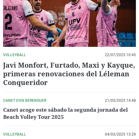
La rosa de los vientos
Caso
Extremadura
Virales
Gente viajera
Retornados
Galicia
Televisión
Como el perro y el gat
Equipo de investigaci
La Rioja
Elecciones
Operación Viuda Negr
Navarra
País Vasco
VOLLEYBALL
22/07/2025 10:45
Javi Monfort, Furtado, Maxi y Kayque,
primeras renovaciones del Léleman
Conqueridor
CANET D'EN BERENGUER
21/05/2025 14:48
Canet acoge este sábado la segunda jornada del
Beach Volley Tour 2025
VOLLEYBALL
04/03/2025 13:29