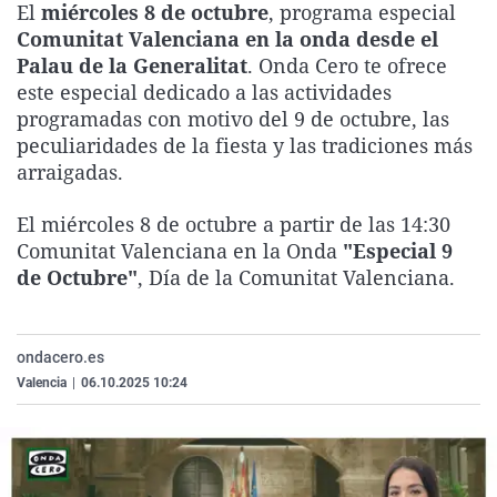
El
miércoles 8 de octubre
, programa especial
La rosa de los vientos
Caso
Extremadura
Virales
Comunitat Valenciana en la onda desde el
Gente viajera
Retornados
Galicia
Televisión
Palau de la Generalitat
. Onda Cero te ofrece
este especial dedicado a las actividades
Como el perro y el gat
Equipo de investigaci
La Rioja
Elecciones
programadas con motivo del 9 de octubre, las
Operación Viuda Negr
Navarra
peculiaridades de la fiesta y las tradiciones más
arraigadas.
País Vasco
El miércoles 8 de octubre a partir de las 14:30
Comunitat Valenciana en la Onda
"Especial 9
de Octubre"
, Día de la Comunitat Valenciana.
ondacero.es
Valencia
|
06.10.2025 10:24