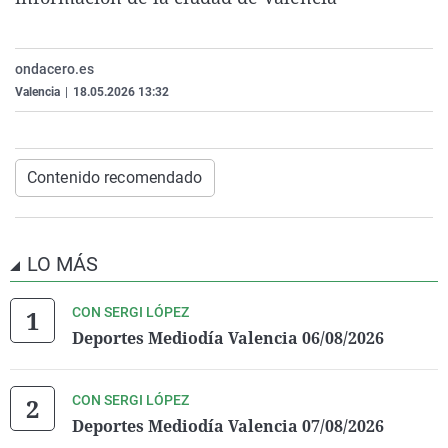
La rosa de los vientos
Caso
Extremadura
Virales
Gente viajera
Retornados
Galicia
Televisión
ondacero.es
Como el perro y el gat
Equipo de investigaci
La Rioja
Elecciones
Valencia
|
18.05.2026 13:32
Operación Viuda Negr
Navarra
País Vasco
Contenido recomendado
LO MÁS
CON SERGI LÓPEZ
Deportes Mediodía Valencia 06/08/2026
CON SERGI LÓPEZ
Deportes Mediodía Valencia 07/08/2026