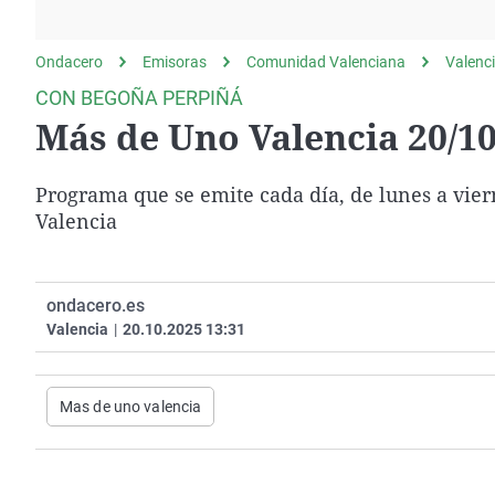
La rosa de los vientos
Caso
Extremadura
Gente viajera
Retornados
Galicia
Ondacero
Emisoras
Comunidad Valenciana
Valenc
Como el perro y el
Equipo de investigación
La Rioja
CON BEGOÑA PERPIÑÁ
gato
Más de Uno Valencia 20/10
Operación Viuda
Navarra
Negra
País Vasco
Programa que se emite cada día, de lunes a viern
Valencia
ondacero.es
Valencia
|
20.10.2025 13:31
Mas de uno valencia