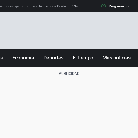
uncionaria que informó de la crisis en Ceuta
"No hay mafias, que no nos engañen": exper
Programación
ña
Economía
Deportes
El tiempo
Más noticias
Fútbol
Sociedad
Baloncesto
Mundo
Tenis
Salud
Motor
Cultura
Ciencia y Tecnología
adrid
Gastronomía
nciana
Medio ambiente