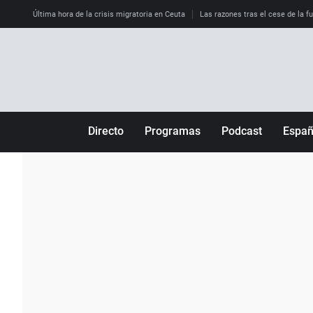
Última hora de la crisis migratoria en Ceuta
Las razones tras el cese de la f
Directo
Programas
Podcast
Espa
Más de uno
Los Perseguidos
Andalucía
Por fin
Malas decisiones
Aragón
Julia en la onda
Expedientes del más allá
Baleares
La brújula
El viaje del Guernica
Cantabria
Radioestadio
Invisibles
Cataluña
Radioestadio noche
Prohibido morirse
Comunidad de M
El colegio invisible
Esto no ha pasado
Comunitat Vale