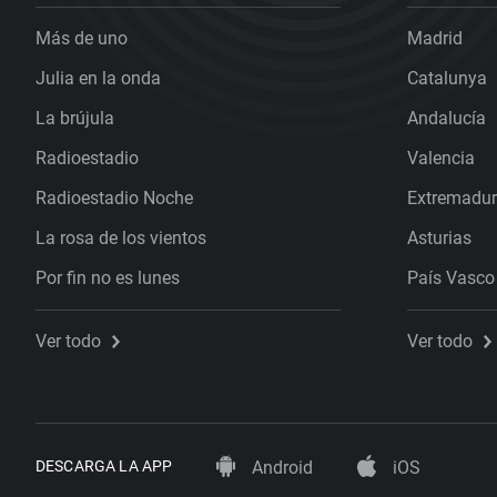
Más de uno
Madrid
Julia en la onda
Catalunya
La brújula
Andalucía
Radioestadio
Valencia
Radioestadio Noche
Extremadu
La rosa de los vientos
Asturias
Por fin no es lunes
País Vasco
Ver todo
Ver todo
DESCARGA LA APP
Android
iOS