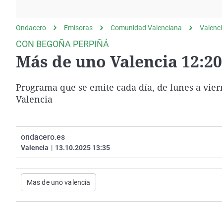
La rosa de los vientos
Caso
Extremadura
Gente viajera
Retornados
Galicia
Ondacero
Emisoras
Comunidad Valenciana
Valenc
Como el perro y el
Equipo de investigación
La Rioja
CON BEGOÑA PERPIÑÁ
gato
Más de uno Valencia 12:20
Operación Viuda
Navarra
Negra
País Vasco
Programa que se emite cada día, de lunes a viern
Valencia
ondacero.es
Valencia
|
13.10.2025 13:35
Mas de uno valencia