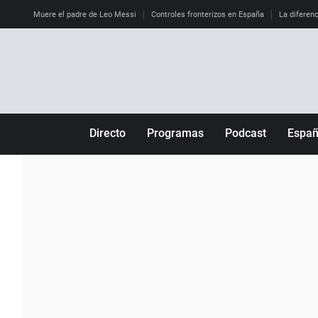
Muere el padre de Leo Messi
Controles fronterizos en España
La diferenc
Directo
Programas
Podcast
Espa
Más de uno
Los Perseguidos
Andalucía
Por fin
Malas decisiones
Aragón
Julia en la onda
Expedientes del más allá
Baleares
La brújula
El viaje del Guernica
Cantabria
Radioestadio
Invisibles
Cataluña
Radioestadio noche
Prohibido morirse
Comunidad de M
El colegio invisible
Esto no ha pasado
Comunitat Vale