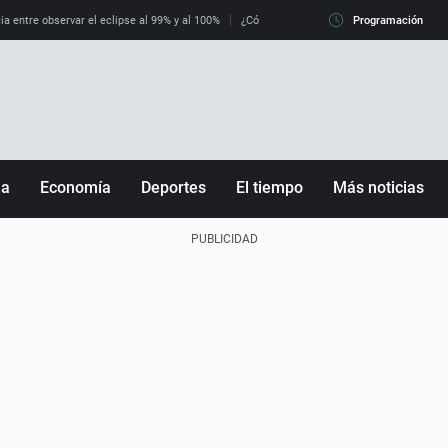
ia entre observar el eclipse al 99% y al 100%
¿Cómo es llegar a Italia con controles fro
Programación
ña
Economía
Deportes
El tiempo
Más noticias
Fútbol
Sociedad
Baloncesto
Mundo
Tenis
Salud
Motor
Cultura
Ciencia y Tecnología
adrid
Gastronomía
nciana
Medio ambiente