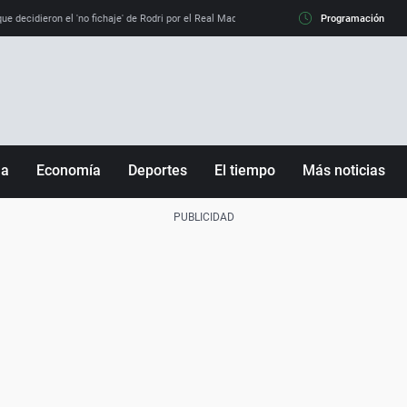
e decidieron el 'no fichaje' de Rodri por el Real Madrid y su 'sí' al Barça
Programación
La llamada de
ña
Economía
Deportes
El tiempo
Más noticias
Fútbol
Sociedad
Baloncesto
Mundo
Tenis
Salud
Motor
Cultura
Ciencia y Tecnología
adrid
Gastronomía
nciana
Medio ambiente