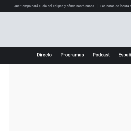
Qué tiempo hará el día del eclipse y dónde habrá nubes
Las horas de locura qu
Directo
Programas
Podcast
Espa
Más de uno
Los Perseguidos
Andalucía
Por fin
Malas decisiones
Aragón
Julia en la onda
Expedientes del más allá
Baleares
La brújula
El viaje del Guernica
Cantabria
Radioestadio
Invisibles
Cataluña
Radioestadio noche
Prohibido morirse
Comunidad de M
El colegio invisible
Esto no ha pasado
Comunitat Vale