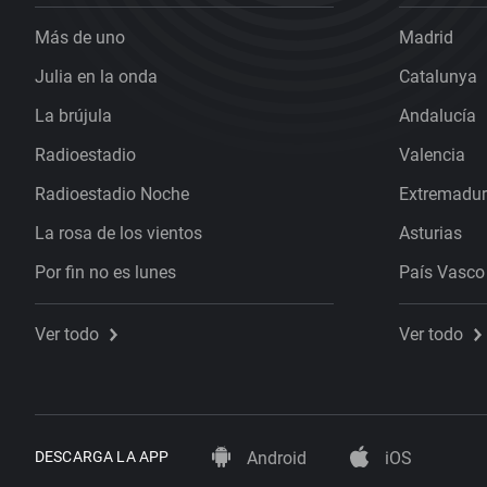
Más de uno
Madrid
Julia en la onda
Catalunya
La brújula
Andalucía
Radioestadio
Valencia
Radioestadio Noche
Extremadu
La rosa de los vientos
Asturias
Por fin no es lunes
País Vasco
Ver todo
Ver todo
DESCARGA LA APP
Android
iOS