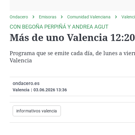
La rosa de los vientos
Caso
Extremadura
Gente viajera
Retornados
Galicia
Ondacero
Emisoras
Comunidad Valenciana
Valenc
Como el perro y el
Equipo de investigación
La Rioja
CON BEGOÑA PERPIÑÁ Y ANDREA AGUT
gato
Más de uno Valencia 12:20
Operación Viuda
Navarra
Negra
País Vasco
Programa que se emite cada día, de lunes a viern
Valencia
ondacero.es
Valencia
|
03.06.2026 13:36
informativos valencia