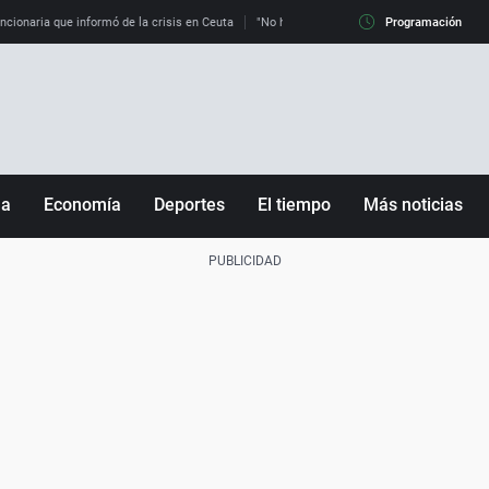
uncionaria que informó de la crisis en Ceuta
"No hay mafias, que no nos engañen": exper
Programación
ña
Economía
Deportes
El tiempo
Más noticias
Fútbol
Sociedad
Baloncesto
Mundo
Tenis
Salud
Motor
Cultura
Ciencia y Tecnología
adrid
Gastronomía
nciana
Medio ambiente