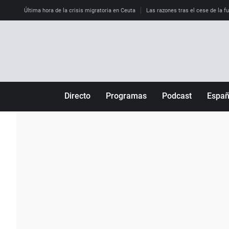
Última hora de la crisis migratoria en Ceuta
Las razones tras el cese de la f
Directo
Programas
Podcast
Espa
Más de uno
Los Perseguidos
Andalucía
Por fin
Malas decisiones
Aragón
Julia en la onda
Expedientes del más allá
Baleares
La brújula
El viaje del Guernica
Cantabria
Radioestadio
Invisibles
Cataluña
Radioestadio noche
Prohibido morirse
Comunidad de M
El colegio invisible
Esto no ha pasado
Comunitat Vale