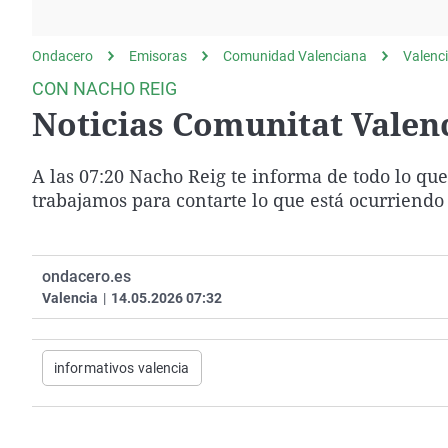
La rosa de los vientos
Caso
Extremadura
Gente viajera
Retornados
Galicia
Ondacero
Emisoras
Comunidad Valenciana
Valenc
Como el perro y el
Equipo de investigación
La Rioja
CON NACHO REIG
gato
Noticias Comunitat Valenc
Operación Viuda
Navarra
Negra
País Vasco
A las 07:20 Nacho Reig te informa de todo lo q
trabajamos para contarte lo que está ocurriendo 
ondacero.es
Valencia
|
14.05.2026 07:32
informativos valencia