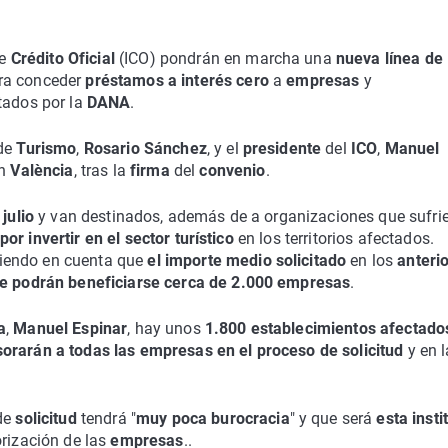
de
Crédito Oficial
(ICO) pondrán en marcha una
nueva línea de
ra conceder
préstamos a interés cero
a
empresas
y
tados por la
DANA
.
de
Turismo
,
Rosario Sánchez
, y el
presidente
del
ICO
,
Manuel
n
València
, tras la
firma
del
convenio
.
 julio
y van destinados, además de a organizaciones que sufri
or invertir en el sector turístico
en los territorios afectados.
niendo en cuenta que
el importe medio solicitado
en los
anteri
ue podrán beneficiarse cerca de 2.000 empresas
.
a
,
Manuel Espinar
, hay unos
1.800 establecimientos afectad
orarán a todas las empresas
en el proceso de solicitud
y en l
de
solicitud
tendrá "
muy poca burocracia
" y que será
esta insti
rización de las
empresas
..