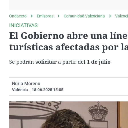
La rosa de los vientos
Caso
Extremadura
Gente viajera
Retornados
Galicia
Ondacero
Emisoras
Comunidad Valenciana
Valenc
Como el perro y el
Equipo de investigación
La Rioja
INICIATIVAS
gato
El Gobierno abre una lín
Operación Viuda
Navarra
Negra
País Vasco
turísticas afectadas por 
Se podrán
solicitar
a partir del
1 de julio
Núria Moreno
València
|
18.06.2025 15:05