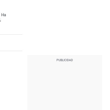
. Ha
%