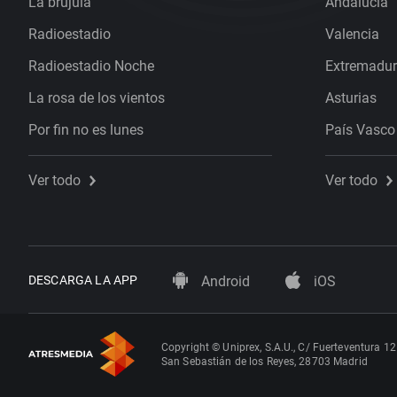
La brújula
Andalucía
Radioestadio
Valencia
Radioestadio Noche
Extremadu
La rosa de los vientos
Asturias
Por fin no es lunes
País Vasco
Ver todo
Ver todo
DESCARGA LA APP
Android
iOS
Copyright © Uniprex, S.A.U., C/ Fuerteventura 12
San Sebastián de los Reyes, 28703 Madrid