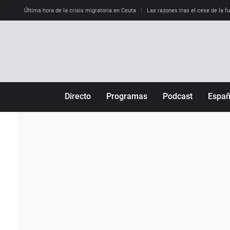
Última hora de la crisis migratoria en Ceuta
Las razones tras el cese de la f
Directo
Programas
Podcast
Espa
Más de uno
Los Perseguidos
Andalucía
Por fin
Malas decisiones
Aragón
Julia en la onda
Expedientes del más allá
Baleares
La brújula
El viaje del Guernica
Cantabria
Radioestadio
Invisibles
Cataluña
Radioestadio noche
Prohibido morirse
Comunidad de M
El colegio invisible
Esto no ha pasado
Comunitat Vale