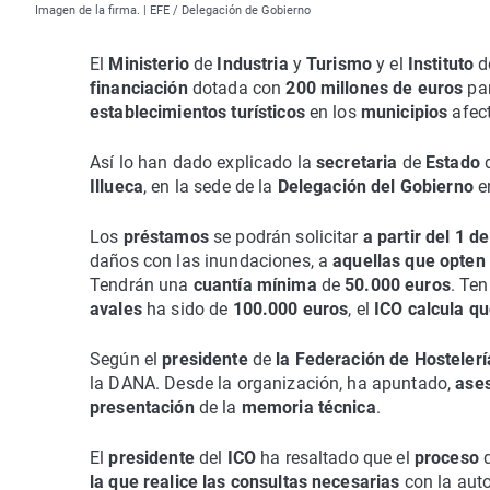
Imagen de la firma. | EFE / Delegación de Gobierno
El
Ministerio
de
Industria
y
Turismo
y el
Instituto
financiación
dotada con
200 millones de euros
pa
establecimientos turísticos
en los
municipios
afec
Así lo han dado explicado la
secretaria
de
Estado
Illueca
, en la sede de la
Delegación del Gobierno
e
Los
préstamos
se podrán solicitar
a partir del 1 de
daños con las inundaciones, a
aquellas que opten p
Tendrán una
cuantía mínima
de
50.000 euros
. Te
avales
ha sido de
100.000 euros
, el
ICO calcula q
Según el
presidente
de
la Federación de Hostelerí
la DANA. Desde la organización, ha apuntado,
ases
presentación
de la
memoria técnica
.
El
presidente
del
ICO
ha resaltado que el
proceso
la que realice las consultas necesarias
con la auto