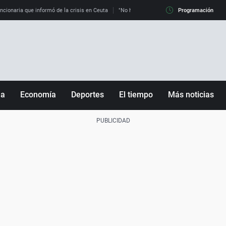
uncionaria que informó de la crisis en Ceuta
"No hay mafias, que no nos engañen": exper
Programación
ña
Economía
Deportes
El tiempo
Más noticias
Fútbol
Sociedad
Baloncesto
Mundo
Tenis
Salud
Motor
Cultura
Ciencia y Tecnología
adrid
Gastronomía
nciana
Medio ambiente