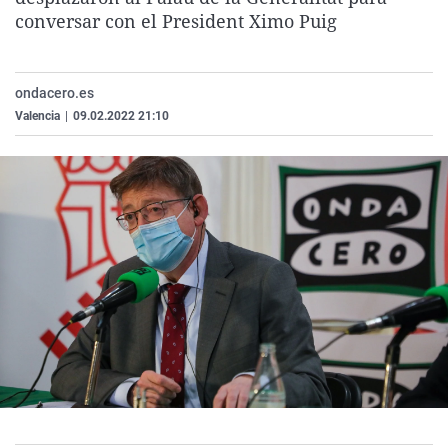
La rosa de los vientos
Caso
Extremadura
Virales
conversar con el President Ximo Puig
Gente viajera
Retornados
Galicia
Televisión
Como el perro y el gat
Equipo de investigaci
La Rioja
Elecciones
ondacero.es
Valencia
|
09.02.2022 21:10
Operación Viuda Negr
Navarra
País Vasco