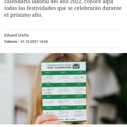
calendario laboral del año 2022, conoce aquí
La rosa de los vientos
Caso
Extremadura
Virales
todas las festividades que se celebrarán durante
el próximo año.
Gente viajera
Retornados
Galicia
Televisión
Como el perro y el gat
Equipo de investigaci
La Rioja
Elecciones
Operación Viuda Negr
Navarra
Eduard Ureña
València
|
01.10.2021 14:36
País Vasco