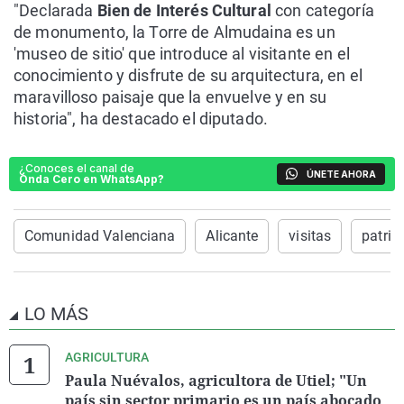
"Declarada
Bien de Interés Cultural
con categoría
de monumento, la Torre de Almudaina es un
'museo de sitio' que introduce al visitante en el
conocimiento y disfrute de su arquitectura, en el
maravilloso paisaje que la envuelve y en su
historia", ha destacado el diputado.
¿Conoces el canal de
ÚNETE AHORA
Onda Cero en WhatsApp?
Comunidad Valenciana
Alicante
visitas
patri
LO MÁS
AGRICULTURA
Paula Nuévalos, agricultora de Utiel; "Un
país sin sector primario es un país abocado