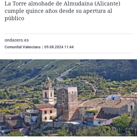
La Torre almohade de Almudaina (Alicante)
La rosa de los vientos
Caso
Extremadura
Virales
cumple quince años desde su apertura al
Gente viajera
Retornados
Galicia
Televisión
público
Como el perro y el gat
Equipo de investigaci
La Rioja
Elecciones
Operación Viuda Negr
Navarra
ondacero.es
Comunitat Valenciana
|
09.08.2024 11:44
País Vasco