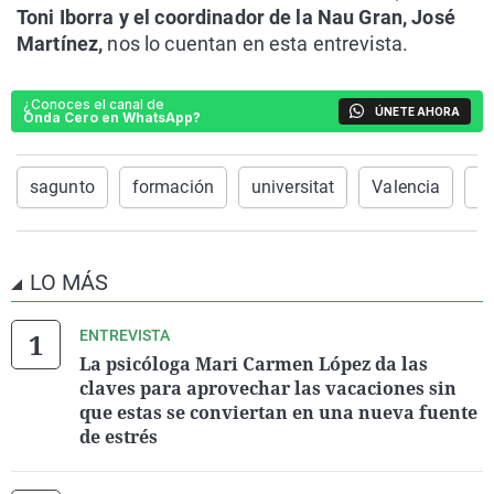
Toni Iborra y el coordinador de la Nau Gran, José
Martínez,
nos lo cuentan en esta entrevista.
¿Conoces el canal de
ÚNETE AHORA
Onda Cero en WhatsApp?
sagunto
formación
universitat
Valencia
M
LO MÁS
ENTREVISTA
La psicóloga Mari Carmen López da las
claves para aprovechar las vacaciones sin
que estas se conviertan en una nueva fuente
de estrés