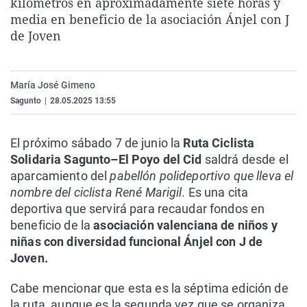
kilómetros en aproximadamente siete horas y
La rosa de los vientos
Caso
Extremadura
Virales
media en beneficio de la asociación Ánjel con J
de Joven
Gente viajera
Retornados
Galicia
Televisión
Como el perro y el gat
Equipo de investigaci
La Rioja
Elecciones
Operación Viuda Negr
Navarra
María José Gimeno
Sagunto
|
28.05.2025 13:55
País Vasco
El próximo sábado 7 de junio la
Ruta Ciclista
Solidaria Sagunto–El Poyo del Cid
saldrá desde el
aparcamiento del
pabellón polideportivo que lleva el
nombre del ciclista René Marigil
. Es una cita
deportiva que servirá para recaudar fondos en
beneficio de la
asociación valenciana de niños y
niñas con diversidad funcional Ánjel con J de
Joven.
Cabe mencionar que esta es la séptima edición de
la ruta, aunque es la segunda vez que se organiza