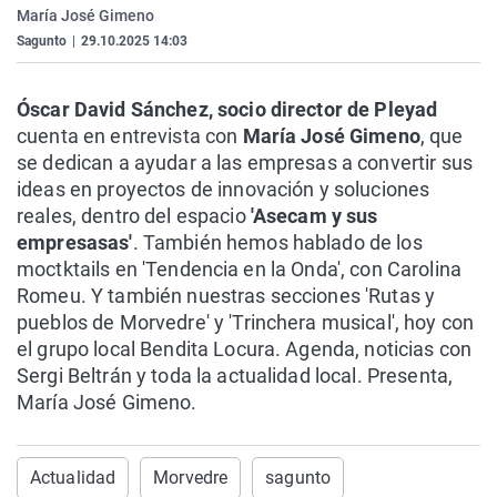
María José Gimeno
La rosa de los vientos
Caso
Extremadura
Virales
Sagunto
|
29.10.2025 14:03
Gente viajera
Retornados
Galicia
Televisión
Como el perro y el gat
Equipo de investigaci
La Rioja
Elecciones
Óscar David Sánchez, socio director de Pleyad
cuenta en entrevista con
María José Gimeno
Operación Viuda Negr
Navarra
, que
se dedican a
ayudar a las
empresas a convertir sus
País Vasco
ideas en proyectos de innovación y soluciones
reales, dentro del espacio
'Asecam y sus
empresasas'
. También hemos hablado de los
moctktails en 'Tendencia en la Onda', con Carolina
Romeu. Y también nuestras secciones 'Rutas y
pueblos de Morvedre' y 'Trinchera musical', hoy con
el grupo local Bendita Locura. Agenda, noticias con
Sergi Beltrán y toda la actualidad local. Presenta,
María José Gimeno.
Actualidad
Morvedre
sagunto