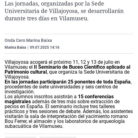
Las jornadas, organizadas por la Sede
La rosa de los vientos
Caso
Extremadura
Virales
Universitaria de Villajoyosa, se desarrollarán
Gente viajera
Retornados
Galicia
Televisión
durante tres días en Vilamuseu.
Como el perro y el gat
Equipo de investigaci
La Rioja
Elecciones
Operación Viuda Negr
Navarra
Onda Cero Marina Baixa
Marina Baixa
|
09.07.2025 14:16
País Vasco
Villajoyosa acogerá el próximo 11, 12 y 13 de julio en
Vilamuseu el
II Seminario de Buceo Científico aplicado al
Patrimonio cultural
, que organiza la Sede Universitaria de
Villajoyosa.
En las jornadas participarán 25 ponentes de toda España
,
procedentes de siete universidades y seis centros de
investigación.
Los alumnos inscritos asistirán a
15 conferencias
magistrales
además de tres más sobre extracción de
pecios en España. El seminario incluye tres talleres
prácticos y tres sesiones de debate. Además, los asistentes
visitarán la sala de interpretación del yacimiento romano
Bou Ferrer, el almacén y los laboratorios de arqueología
subacuática de Vilamuseu.