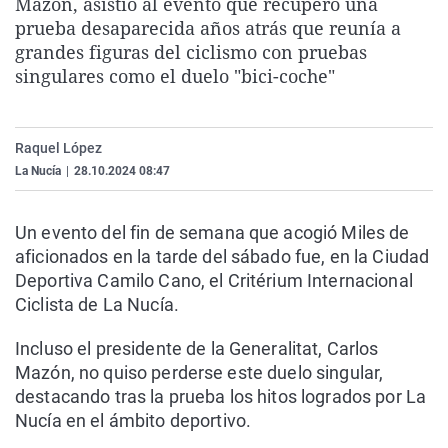
Mazón, asistió al evento que recuperó una
La rosa de los vientos
Caso
Extremadura
Virales
prueba desaparecida años atrás que reunía a
grandes figuras del ciclismo con pruebas
Gente viajera
Retornados
Galicia
Televisión
singulares como el duelo "bici-coche"
Como el perro y el gat
Equipo de investigaci
La Rioja
Elecciones
Operación Viuda Negr
Navarra
Raquel López
País Vasco
La Nucía
|
28.10.2024 08:47
Un evento del fin de semana que acogió Miles de
aficionados en la tarde del sábado fue, en la Ciudad
Deportiva Camilo Cano, el Critérium Internacional
Ciclista de La Nucía.
Incluso el presidente de la Generalitat, Carlos
Mazón, no quiso perderse este duelo singular,
destacando tras la prueba los hitos logrados por La
Nucía en el ámbito deportivo.