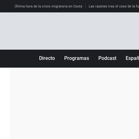
Última hora de la crisis migratoria en Ceuta
Las razones tras el cese de la f
Directo
Programas
Podcast
Espa
Más de uno
Los Perseguidos
Andalucía
Por fin
Malas decisiones
Aragón
Julia en la onda
Expedientes del más allá
Baleares
La brújula
El viaje del Guernica
Cantabria
Radioestadio
Invisibles
Cataluña
Radioestadio noche
Prohibido morirse
Comunidad de M
El colegio invisible
Esto no ha pasado
Comunitat Vale