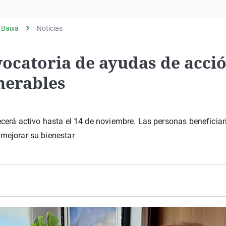
Virales
Televisión
 Baixa
Noticias
Elecciones
vocatoria de ayudas de acci
lnerables
necerá activo hasta el 14 de noviembre. Las personas beneficia
 mejorar su bienestar