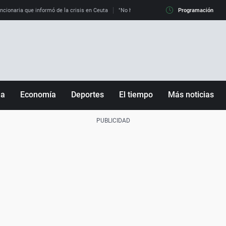
uncionaria que informó de la crisis en Ceuta
"No hay mafias, que no nos engañen": exper
Programación
ña
Economía
Deportes
El tiempo
Más noticias
Fútbol
Sociedad
Baloncesto
Mundo
Tenis
Salud
Motor
Cultura
Ciencia y Tecnología
adrid
Gastronomía
nciana
Medio ambiente