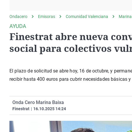
La rosa de los vientos
Caso
Extremadura
Gente viajera
Retornados
Galicia
Ondacero
Emisoras
Comunidad Valenciana
Marina
Como el perro y el
Equipo de investigación
La Rioja
AYUDA
gato
Finestrat abre nueva con
Operación Viuda
Navarra
Negra
País Vasco
social para colectivos vu
El plazo de solicitud se abre hoy, 16 de octubre, y perma
recibir hasta 400 euros para cubrir necesidades básicas y
Onda Cero Marina Baixa
Finestrat
|
16.10.2025 14:24