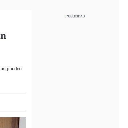
ón
rias pueden