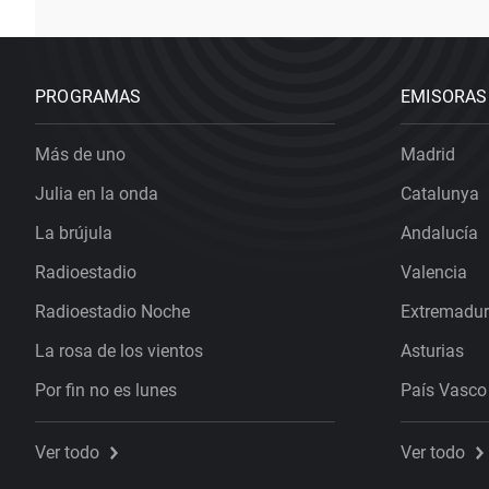
PROGRAMAS
EMISORAS
Más de uno
Madrid
Julia en la onda
Catalunya
La brújula
Andalucía
Radioestadio
Valencia
Radioestadio Noche
Extremadu
La rosa de los vientos
Asturias
Por fin no es lunes
País Vasco
Ver todo
Ver todo