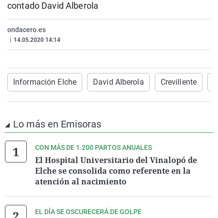
contado David Alberola
La rosa de los vientos
Caso
Extremadura
Virales
Gente viajera
Retornados
Galicia
Televisión
ondacero.es
|
14.05.2020 14:14
Como el perro y el gat
Equipo de investigaci
La Rioja
Elecciones
Operación Viuda Negr
Navarra
País Vasco
Información Elche
David Alberola
Crevillente
I
Lo más en Emisoras
CON MÁS DE 1.200 PARTOS ANUALES
El Hospital Universitario del Vinalopó de
Elche se consolida como referente en la
atención al nacimiento
EL DÍA SE OSCURECERÁ DE GOLPE