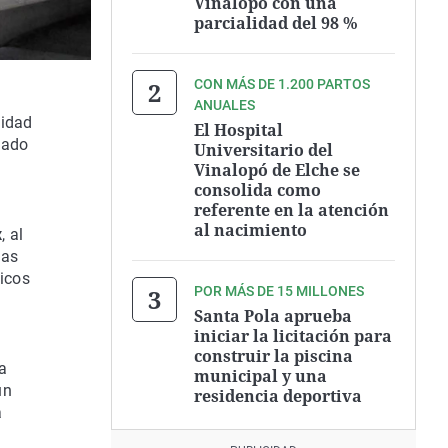
Vinalopó con una
parcialidad del 98 %
CON MÁS DE 1.200 PARTOS
ANUALES
lidad
El Hospital
cado
Universitario del
Vinalopó de Elche se
consolida como
referente en la atención
al nacimiento
x
, al
das
gicos
POR MÁS DE 15 MILLONES
Santa Pola aprueba
iniciar la licitación para
construir la piscina
a
municipal y una
un
residencia deportiva
a