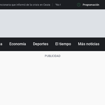
uncionaria que informó de la crisis en Ceuta
"No hay mafias, que no nos engañen": exper
Programación
ña
Economía
Deportes
El tiempo
Más noticias
Fútbol
Sociedad
Baloncesto
Mundo
Tenis
Salud
Motor
Cultura
Ciencia y Tecnología
adrid
Gastronomía
nciana
Medio ambiente