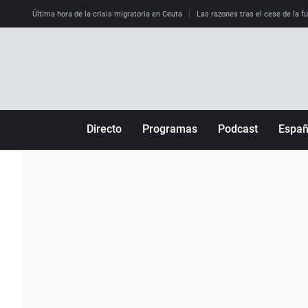
Última hora de la crisis migratoria en Ceuta
Las razones tras el cese de la f
Directo
Programas
Podcast
Espa
Más de uno
Los Perseguidos
Andalucía
Por fin
Malas decisiones
Aragón
Julia en la onda
Expedientes del más allá
Baleares
La brújula
El viaje del Guernica
Cantabria
Radioestadio
Invisibles
Cataluña
Radioestadio noche
Prohibido morirse
Comunidad de M
El colegio invisible
Esto no ha pasado
Comunitat Vale