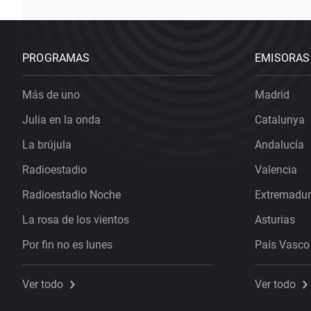
PROGRAMAS
EMISORAS
Más de uno
Madrid
Julia en la onda
Catalunya
La brújula
Andalucía
Radioestadio
Valencia
Radioestadio Noche
Extremadu
La rosa de los vientos
Asturias
Por fin no es lunes
País Vasco
Ver todo
Ver todo