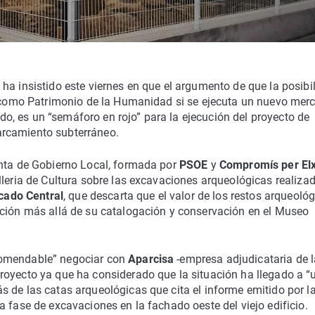
ha insistido este viernes en que el argumento de que la posibi
omo Patrimonio de la Humanidad si se ejecuta un nuevo mer
, es un “semáforo en rojo” para la ejecución del proyecto de
arcamiento subterráneo.
unta de Gobierno Local, formada por
PSOE
y
Compromís per El
lleria de Cultura sobre las excavaciones arqueológicas realiza
cado Central
, que descarta que el valor de los restos arqueoló
cción más allá de su catalogación y conservación en el Museo
comendable” negociar con
Aparcisa
-empresa adjudicataria de l
royecto ya que ha considerado que la situación ha llegado a “
 de las catas arqueológicas que cita el informe emitido por l
 fase de excavaciones en la fachado oeste del viejo edificio.