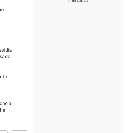
ón
esidía
usado
ento
pone a
 ha