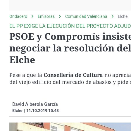
La rosa de los vientos
Caso
Extremadura
Gente viajera
Retornados
Galicia
Ondacero
Emisoras
Comunidad Valenciana
Elche
Como el perro y el
Equipo de investigación
La Rioja
EL PP EXIGE LA EJECUCIÓN DEL PROYECTO ADJU
gato
PSOE y Compromís insiste
Operación Viuda
Navarra
Negra
País Vasco
negociar la resolución de
Elche
Pese a que la
Conselleria de Cultura
no aprecia
del viejo edificio del mercado de abastos y pide
David Alberola García
Elche
|
11.10.2019 15:48