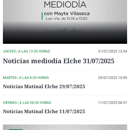
La rosa de los vientos
Caso
Extremadura
Virales
Gente viajera
Retornados
Galicia
Televisión
Como el perro y el gat
Equipo de investigaci
La Rioja
Elecciones
Operación Viuda Negr
Navarra
País Vasco
JUEVES | A LAS 13:35 HORAS
31/07/2025 13:54
Noticias mediodía Elche 31/07/2025
MARTES | A LAS 8:20 HORAS
29/07/2025 10:09
Noticias Matinal Elche 29/07/2025
VIERNES | A LAS 08:20 HORAS
11/07/2025 08:37
Noticias Matinal Elche 11/07/2025